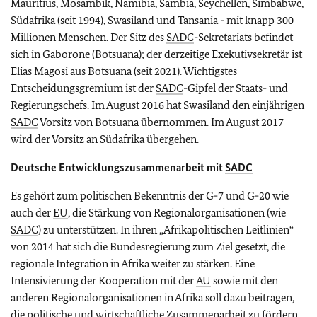
Mauritius, Mosambik, Namibia, Sambia, Seychellen, Simbabwe,
Südafrika (seit 1994), Swasiland und Tansania - mit knapp 300
Millionen Menschen. Der Sitz des
SADC
-Sekretariats befindet
sich in Gaborone (Botsuana); der derzeitige Exekutivsekretär ist
Elias Magosi aus Botsuana (seit 2021). Wichtigstes
Entscheidungsgremium ist der
SADC
-Gipfel der Staats- und
Regierungschefs. Im August 2016 hat Swasiland den einjährigen
SADC
Vorsitz von Botsuana übernommen. Im August 2017
wird der Vorsitz an Südafrika übergehen.
Deutsche Entwicklungszusammenarbeit mit
SADC
Es gehört zum politischen Bekenntnis der G-7 und G-20 wie
auch der
EU
, die Stärkung von Regionalorganisationen (wie
SADC
) zu unterstützen. In ihren „Afrikapolitischen Leitlinien“
von 2014 hat sich die Bundesregierung zum Ziel gesetzt, die
regionale Integration in Afrika weiter zu stärken. Eine
Intensivierung der Kooperation mit der
AU
sowie mit den
anderen Regionalorganisationen in Afrika soll dazu beitragen,
die politische und wirtschaftliche Zusammenarbeit zu fördern,